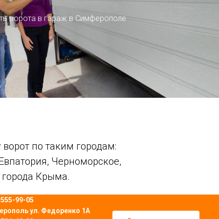
ть ворота в гараж в Симферополе
 ворот по таким городам:
 Евпатория, Черноморское,
е города Крыма.
) 555-99-05
ферополь
ул. Федоренко 1А