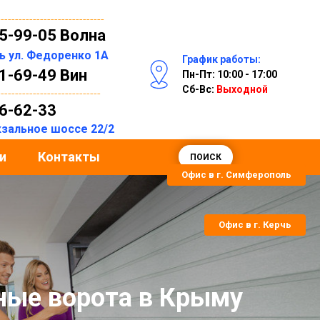
------------------------------
55-99-05 Волна
ль
ул. Федоренко 1А
График работы:
31-69-49 Вин
Пн-Пт: 10:00 - 17:00
Сб-Вс:
Выходной
-----------------------------
06-62-33
окзальное шоссе 22/2
и
Контакты
ПОИСК
Офис в г. Симферополь
Офис в г. Керчь
ные ворота в Крыму