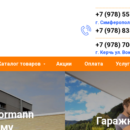
-----------------------
+7 (978) 5
г. Симферопо
+7 (978) 8
-----------------------
+7 (978) 7
г. Керчь ул. В
Каталог товаров
Акции
Оплата
Услуг
ormann
Гараж
ыму