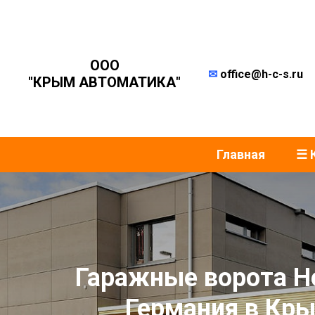
ООО
✉
office@h-c-s.ru
"КРЫМ АВТОМАТИКА"
Главная
☰ 
Гаражные ворота H
Германия в Кр