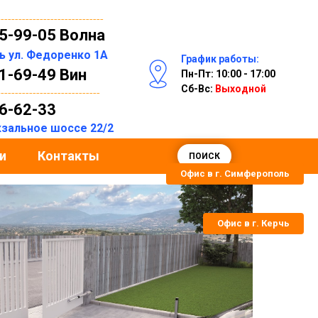
------------------------------
55-99-05 Волна
ль
ул. Федоренко 1А
График работы:
31-69-49 Вин
Пн-Пт: 10:00 - 17:00
Сб-Вс:
Выходной
-----------------------------
06-62-33
окзальное шоссе 22/2
и
Контакты
ПОИСК
Офис в г. Симферополь
Офис в г. Керчь