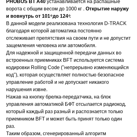
PHOBOS BT A40
устанавливается на распашные
ворота с общим весом до 1000 кг .
Открытие наружу
и вовнутрь от 101 ͦ до 124 ͦ.
В данной модели реализована технология D-TRACK
благодаря которой автоматика постоянно
отслеживает препятствия на своем пути и не допустит
защемления человека или автомобиля.
Для надежной и защищенной передачи данных во
встроенных приемниках BFT используется система
кодировки Rolling Code ("непрерывно изменяющийся
код"), которая осуществляет полностью безопасное
управление работой и не допускает никакого
нарушения извне.
Нажав на кнопку брелка-передатчика, на блок
управления автоматикой БФТ отсылается радиокод,
который каждый раз разный и распознается только
приемником BFT и может быть принят только один
раз.
Таким образом, сгенерированный алгоритм