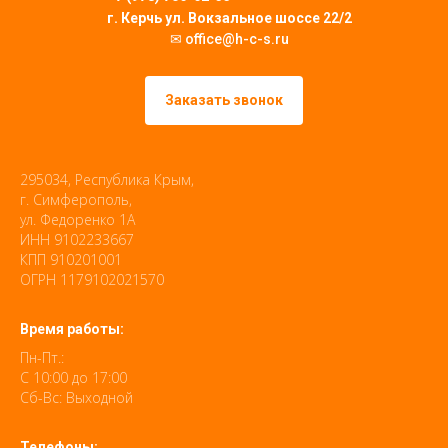
г. Керчь ул. Вокзальное шоссе 22/2
✉ office@h-c-s.ru
Заказать звонок
295034, Республика Крым,
г. Симферополь,
ул. Федоренко 1А
ИНН 9102233667
КПП 910201001
ОГРН 1179102021570
Время работы:
Пн-Пт.:
С 10:00 до 17:00
Сб-Вс: Выходной
Телефоны: