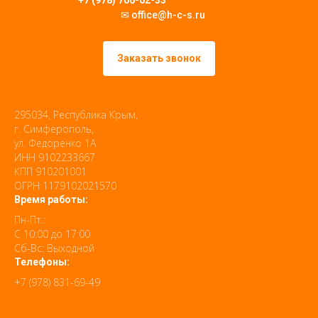
+7 (978) 706-62-33
✉ office@h-c-s.ru
Заказать звонок
295034, Республика Крым,
г. Симферополь,
ул. Федоренко 1А
ИНН 9102233667
КПП 910201001
ОГРН 1179102021570
Время работы:
Пн-Пт.:
С 10:00 до 17:00
Сб-Вс: Выходной
Телефоны:
+7 (978) 831-69-49