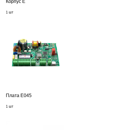
Корпус Е
1 шт
Плата Е045
1 шт