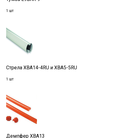
1 шт
Стрела XBA14-4RU и XBA5-5RU
1 шт
Демпфер XBA13