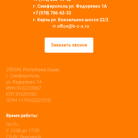
г. Симферополь
ул. Федоренко 1А
+7 (978) 706-62-33
г. Керчь ул. Вокзальное шоссе 22/2
✉ office@h-c-s.ru
Заказать звонок
295034, Республика Крым,
г. Симферополь,
ул. Федоренко 1А
ИНН 9102233667
КПП 910201001
ОГРН 1179102021570
Время работы:
Пн-Пт.:
С 10:00 до 17:00
Сб-Вс: Выходной