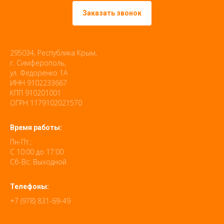
Заказать звонок
295034, Республика Крым,
г. Симферополь,
ул. Федоренко 1А
ИНН 9102233667
КПП 910201001
ОГРН 1179102021570
Время работы:
Пн-Пт.:
С 10:00 до 17:00
Сб-Вс: Выходной
Телефоны:
+7 (978) 831-69-49