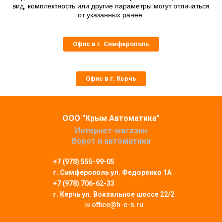
вид, комплектность или другие параметры могут отличаться
от указанных ранее.
Офис в г. Симферополь
Офис в г. Керчь
ООО "Крым Автоматика"
Интернет-магазин
Ворот и автоматики
+7 (978) 555-99-05
г. Симферополь
ул. Федоренко 1А
+7 (978) 706-62-33
г. Керчь ул. Вокзальное шоссе 22/2
✉ office@h-c-s.ru