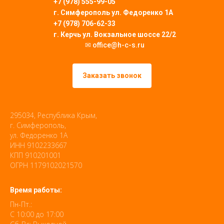
+7 (978) 555-99-05
г. Симферополь
ул. Федоренко 1А
+7 (978) 706-62-33
г. Керчь ул. Вокзальное шоссе 22/2
✉ office@h-c-s.ru
Заказать звонок
295034, Республика Крым,
г. Симферополь,
ул. Федоренко 1А
ИНН 9102233667
КПП 910201001
ОГРН 1179102021570
Время работы:
Пн-Пт.:
С 10:00 до 17:00