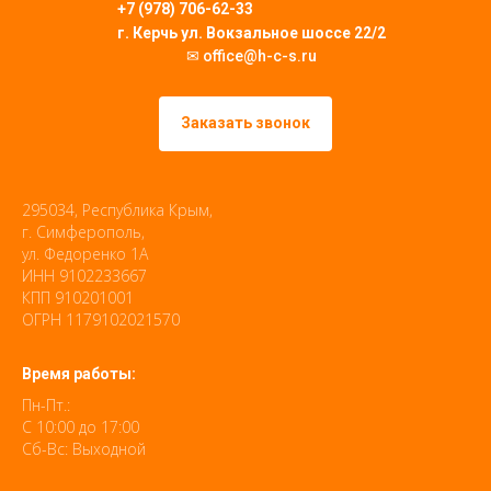
+7 (978) 706-62-33
г. Керчь ул. Вокзальное шоссе 22/2
✉ office@h-c-s.ru
Заказать звонок
295034, Республика Крым,
г. Симферополь,
ул. Федоренко 1А
ИНН 9102233667
КПП 910201001
ОГРН 1179102021570
Время работы:
Пн-Пт.:
С 10:00 до 17:00
Сб-Вс: Выходной