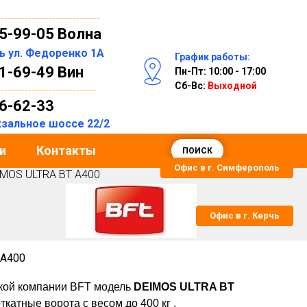
------------------------------
55-99-05 Волна
ль
ул. Федоренко 1А
График работы:
31-69-49 Вин
Пн-Пт: 10:00 - 17:00
Сб-Вс:
Выходной
-----------------------------
06-62-33
окзальное шоссе 22/2
и
Контакты
ПОИСК
Офис в г. Симферополь
MOS ULTRA BT A400
Офис в г. Керчь
 A400
кой компании BFT модель
DEIMOS ULTRA BT
катные ворота с весом до 400 кг .