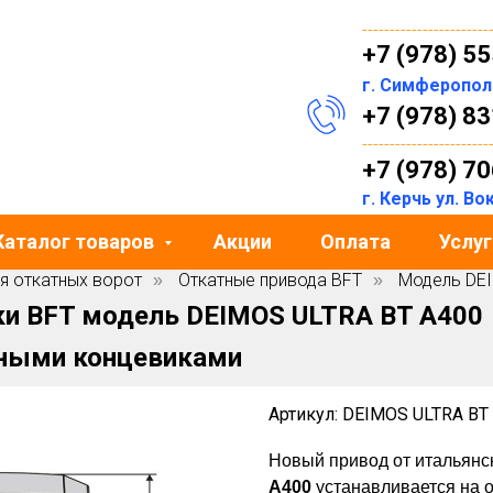
-----------------------
+7 (978) 5
г. Симферопо
+7 (978) 8
-----------------------
+7 (978) 7
г. Керчь ул. В
Каталог товаров
Акции
Оплата
Услуг
я откатных ворот
Откатные привода BFT
Модель DEI
»
»
ки BFT модель DEIMOS ULTRA BT A400
итными концевиками
Артикул: DEIMOS ULTRA BT
Новый привод от итальянс
A400
устанавливается на от