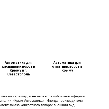
Автоматика для
Автоматика для
распашных ворот в
откатных ворот в
Крыму и г.
Крыму
Севастополь
ативный характер, и не являются публичной офертой
омпании «Крым Автоматика». Иногда производители
ент заказа конкретного товара: внешний вид,