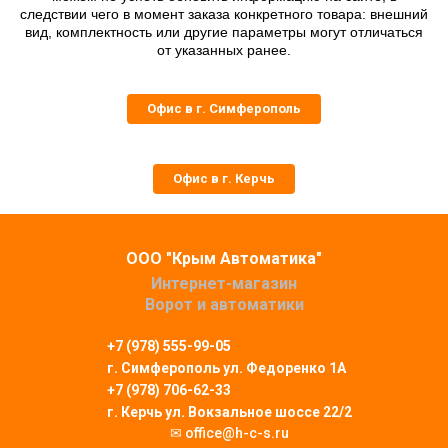
следствии чего в момент заказа конкретного товара: внешний
вид, комплектность или другие параметры могут отличаться
от указанных ранее.
Офис в г. Симферополь
Офис в г. Керчь
ООО "Крым Автоматика"
Интернет-магазин
Ворот и автоматики
+7 (978) 555-99-05
г. Симферополь
ул. Федоренко 1А
+7 (978) 706-62-33
г. Керчь ул. Вокзальное шоссе 22/2
✉ office@h-c-s.ru