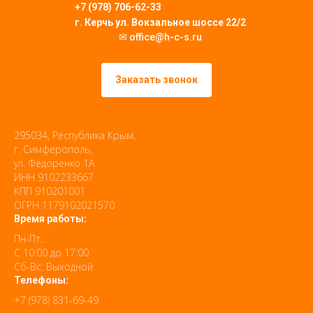
+7 (978) 706-62-33
г. Керчь ул. Вокзальное шоссе 22/2
✉ office@h-c-s.ru
Заказать звонок
295034, Республика Крым,
г. Симферополь,
ул. Федоренко 1А
ИНН 9102233667
КПП 910201001
ОГРН 1179102021570
Время работы:
Пн-Пт.:
С 10:00 до 17:00
Сб-Вс: Выходной
Телефоны:
+7 (978) 831-69-49