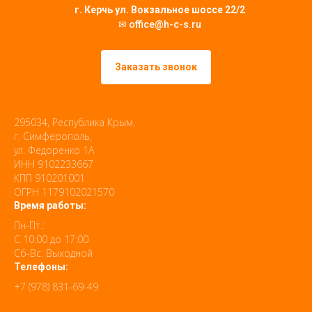
г. Керчь ул. Вокзальное шоссе 22/2
✉ office@h-c-s.ru
Заказать звонок
295034, Республика Крым,
г. Симферополь,
ул. Федоренко 1А
ИНН 9102233667
КПП 910201001
ОГРН 1179102021570
Время работы:
Пн-Пт.:
С 10:00 до 17:00
Сб-Вс: Выходной
Телефоны:
+7 (978) 831-69-49