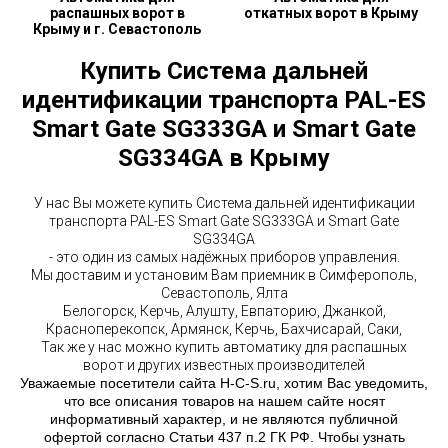
распашных ворот в
откатных ворот в Крыму
Крыму и г. Севастополь
Купить
Система дальней
идентификации транспорта PAL-ES
Smart Gate SG333GA и Smart Gate
SG334GA
в Крыму
У нас Вы можете купить Система дальней идентификации
транспорта PAL-ES Smart Gate SG333GA и Smart Gate
SG334GA
- это один из самых надёжных приборов управления.
Мы доставим и установим Вам приемник в Симферополь,
Севастополь, Ялта
Белогорск, Керчь, Алушту, Евпаторию, Джанкой,
Красноперекопск, Армянск, Керчь, Бахчисарай, Саки,
Так же у нас можно купить автоматику для распашных
ворот и других известных производителей
Уважаемые посетители сайта H-C-S.ru, хотим Вас уведомить,
что все описания товаров на нашем сайте носят
информативный характер, и не являются публичной
офертой согласно Статьи 437 п.2 ГК РФ. Чтобы узнать