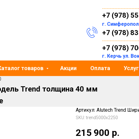
-----------------------
+7 (978) 5
г. Симферопо
+7 (978) 8
-----------------------
+7 (978) 7
г. Керчь ул. В
Каталог товаров
Акции
Оплата
Услуг
0
одель Trend толщина 40 мм
е
Артикул: Alutech Trend Ши
SKU:
trend5000х2250
215 900
р.