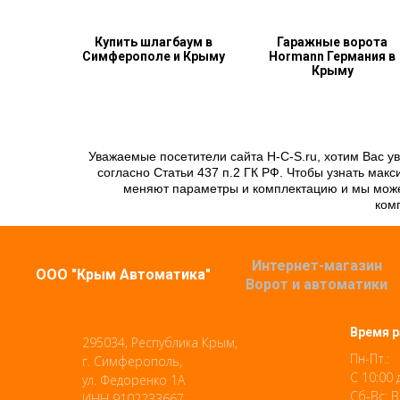
Купить шлагбаум в
Гаражные ворота
Симферополе и Крыму
Hormann Германия в
Крыму
Уважаемые посетители сайта H-C-S.ru, хотим Вас у
согласно Статьи 437 п.2 ГК РФ. Чтобы узнать ма
меняют параметры и комплектацию и мы можем
комп
Интернет-магазин
ООО "Крым Автоматика"
Ворот и автоматики
Время р
295034, Республика Крым,
Пн-Пт.:
г. Симферополь,
С 10:00 
ул. Федоренко 1А
Сб-Вс: 
ИНН 9102233667