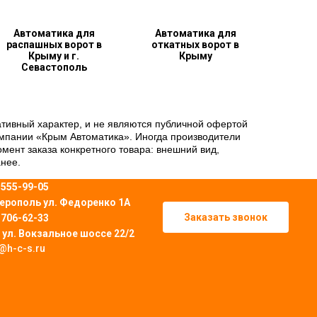
Автоматика для
Автоматика для
распашных ворот в
откатных ворот в
Крыму и г.
Крыму
Севастополь
ативный характер, и не являются публичной офертой
омпании «Крым Автоматика». Иногда производители
ент заказа конкретного товара: внешний вид,
анее.
) 555-99-05
ферополь
ул. Федоренко 1А
Заказать звонок
) 706-62-33
ь ул. Вокзальное шоссе 22/2
e@h-c-s.ru