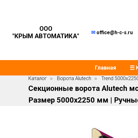
ООО
✉
office@h-c-s.ru
"КРЫМ АВТОМАТИКА"
Главная
☰ 
Каталог
Ворота Alutech
Trend 5000x225
»
»
Секционные ворота Alutech м
Размер 5000х2250 мм | Ручны