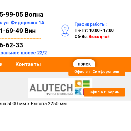
------------------------------
55-99-05 Волна
ль
ул. Федоренко 1А
График работы:
31-69-49 Вин
Пн-Пт: 10:00 - 17:00
Сб-Вс:
Выходной
-----------------------------
06-62-33
окзальное шоссе 22/2
и
Контакты
ПОИСК
Офис в г. Симферополь
Офис в г. Керчь
рина 5000 мм x Высота 2250 мм