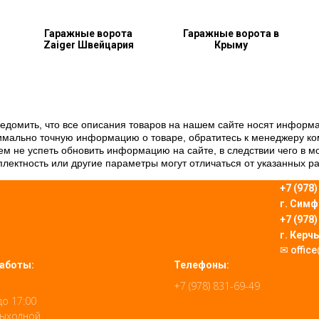
Гаражные ворота
Гаражные ворота в
Zaiger Швейцария
Крыму
ведомить, что все описания товаров на нашем сайте носят информ
ксимально точную информацию о товаре, обратитесь к менеджеру к
 не успеть обновить информацию на сайте, в следствии чего в мом
лектность или другие параметры могут отличаться от указанных р
+7 (978
г. Сим
+7 (978
г. Керч
✉ offic
аботы:
Телефоны:
+7 (978) 831-69-49
до 17:00
Выходной